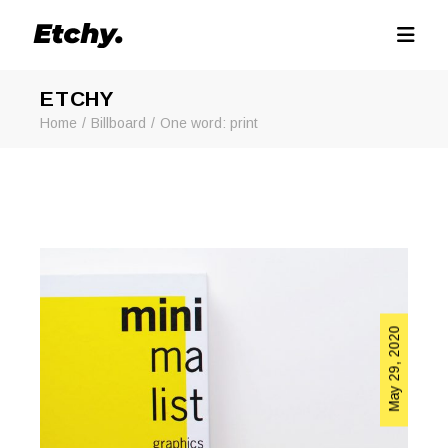
ETCHY
Home
Billboard
One word: print
May 29, 2020